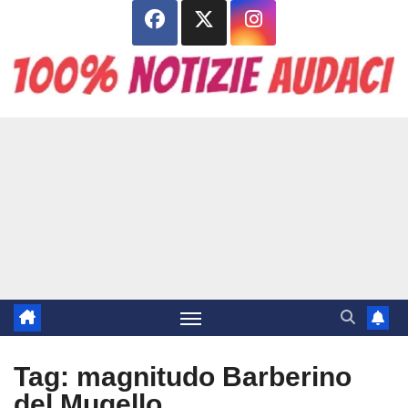
Salta
al
contenuto
Tag:
magnitudo Barberino
del Mugello