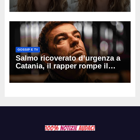
mio ex voleva che mi rifacessi
il seno». Poi svela i ritocchi di
cui si è pentita
GOSSIP E TV
Salmo ricoverato d’urgenza a
Catania, il rapper rompe il
silenzio dopo la notte in
ospedale: come sta e cosa
succede al tour