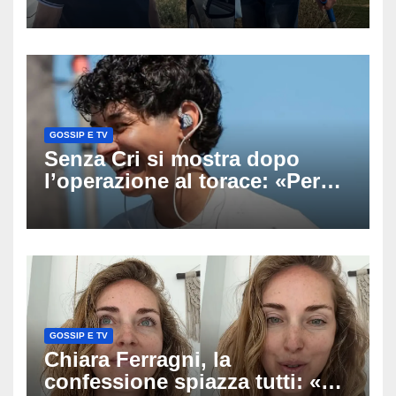
ricerche: il giallo dell’80enne
scomparso dopo essere
uscito dall’Inps a Grosseto
GOSSIP E TV
Senza Cri si mostra dopo
l’operazione al torace: «Per
anni mi sentivo in trappola», il
racconto sul difficile percorso
verso la serenità
GOSSIP E TV
Chiara Ferragni, la
confessione spiazza tutti: «Un