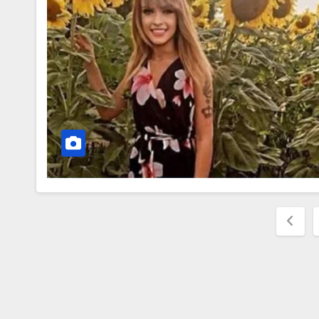
Pag
degl
artic