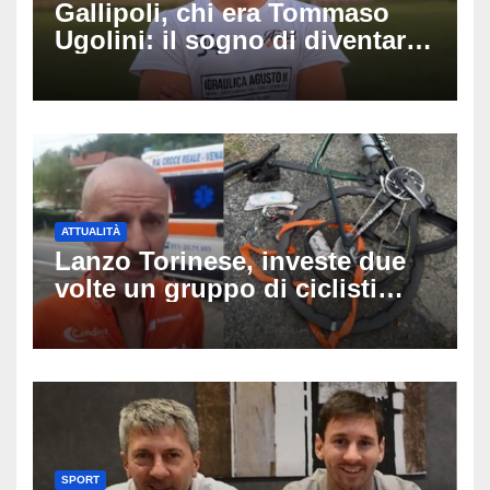
Gallipoli, chi era Tommaso
Ugolini: il sogno di diventare
medico e la fascia da
capitano, il dolore di Bologna
per il 19enne morto in mare
ATTUALITÀ
Lanzo Torinese, investe due
volte un gruppo di ciclisti
dopo una lite: arrestato
73enne, il racconto choc di un
ferito
SPORT