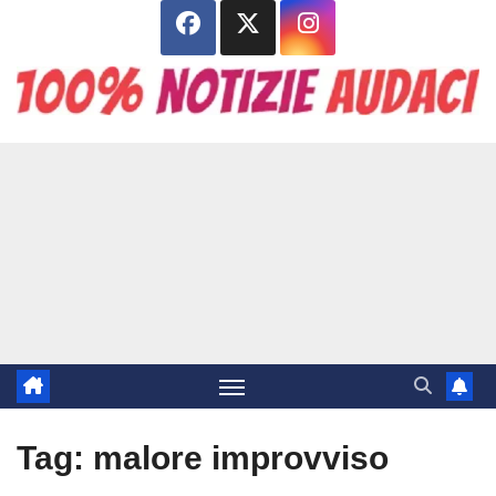
Salta
al
contenuto
Tag:
malore improvviso