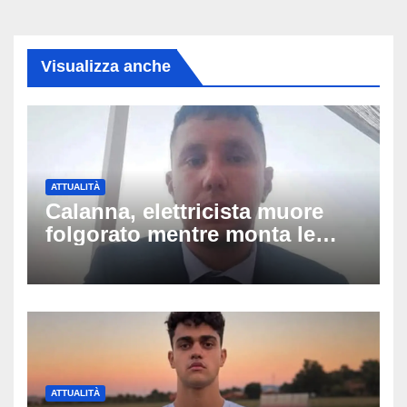
Visualizza anche
ATTUALITÀ
Calanna, elettricista muore
folgorato mentre monta le
luminarie della festa: chi era
Fabio Calabrò e cosa è
successo
ATTUALITÀ