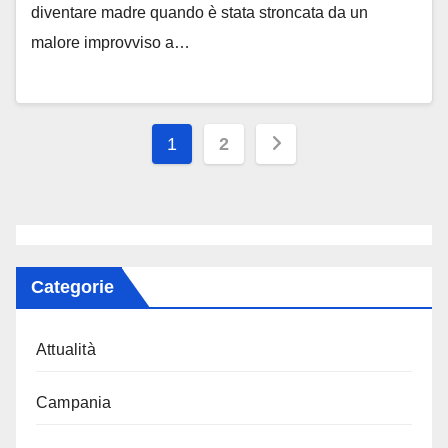
diventare madre quando è stata stroncata da un
malore improvviso a…
Paginazione
1
2
degli
articoli
Categorie
Attualità
Campania