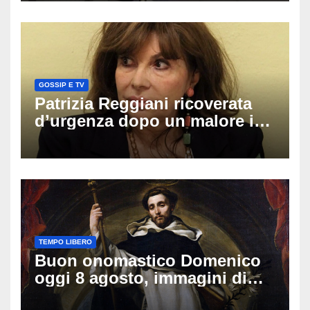
GOSSIP E TV
Patrizia Reggiani ricoverata
d’urgenza dopo un malore in
vacanza: come sta oggi l’ex
Lady Gucci
TEMPO LIBERO
Buon onomastico Domenico
oggi 8 agosto, immagini di
auguri da condividere