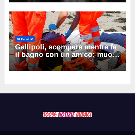
ATTUALITÀ
Gallipoli, scompare mentre fa
il bagno con un amico: muore
a 19 anni dopo 45 minuti di
disperati tentativi di
rianimazione