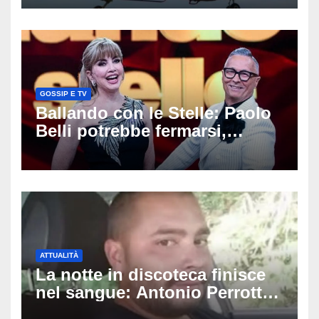
poi l’eliambulanza a Pescara
GOSSIP E TV
Ballando con le Stelle: Paolo
Belli potrebbe fermarsi,
spunta il nome del sostituto e
il cast prende forma
ATTUALITÀ
La notte in discoteca finisce
nel sangue: Antonio Perrotta
pestato a Sangineto, muore a