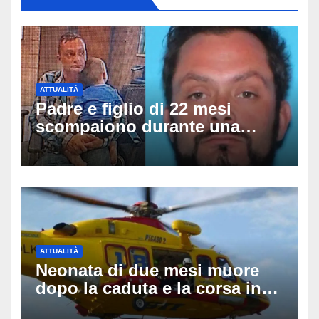
ATTUALITÀ
Padre e figlio di 22 mesi
scompaiono durante una
passeggiata a McHenry:
ritrovati sani e salvi dopo ore
di ricerche
ATTUALITÀ
Neonata di due mesi muore
dopo la caduta e la corsa in
ospedale: da Guilmi a Vasto,