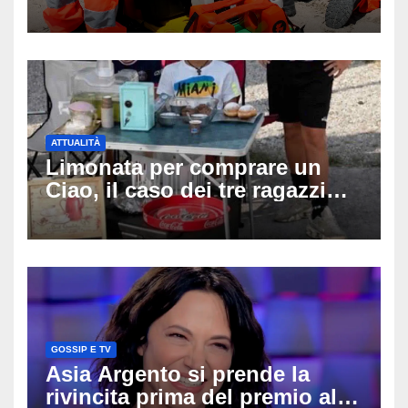
a 19 anni dopo 45 minuti di
disperati tentativi di
rianimazione
ATTUALITÀ
Limonata per comprare un
Ciao, il caso dei tre ragazzi
divide l’Italia: Fedriga li invita
in Regione, Vannacci li
difende
GOSSIP E TV
Asia Argento si prende la
rivincita prima del premio alla