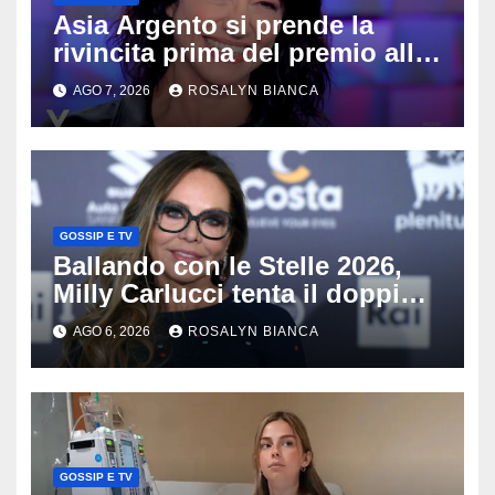
Asia Argento si prende la
rivincita prima del premio alla
carriera: «Mi chiamano
AGO 7, 2026
ROSALYN BIANCA
raccomandata e cagna»
GOSSIP E TV
Ballando con le Stelle 2026,
Milly Carlucci tenta il doppio
colpo: tra i papabili Ornella
AGO 6, 2026
ROSALYN BIANCA
Muti e Monica Guerritore
GOSSIP E TV