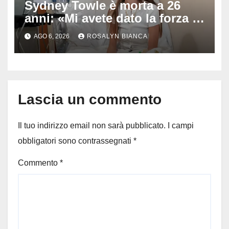
Sydney Towle è morta a 26
anni: «Mi avete dato la forza di
andare avanti», l’ultimo
AGO 6, 2026
ROSALYN BIANCA
messaggio dell’influencer
commuove i fan
Lascia un commento
Il tuo indirizzo email non sarà pubblicato.
I campi
obbligatori sono contrassegnati
*
Commento
*