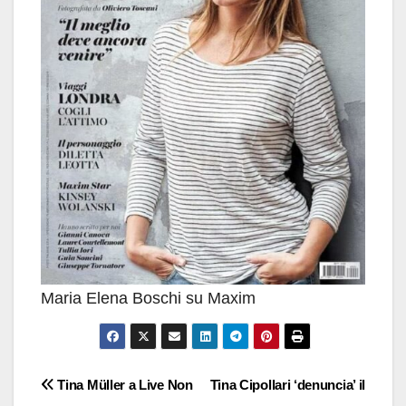
Maria Elena Boschi su Maxim
Navigazione
Tina Müller a Live Non
Tina Cipollari ‘denuncia’ il