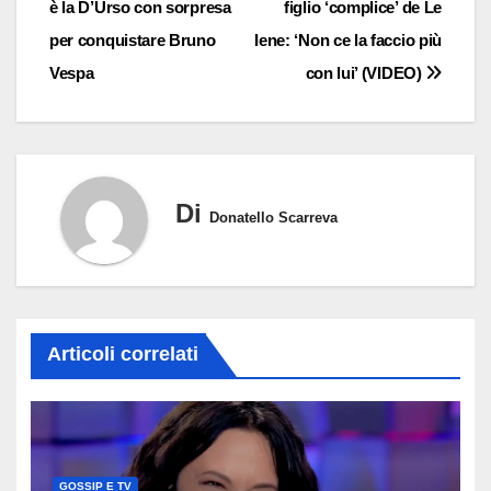
è la D’Urso con sorpresa
figlio ‘complice’ de Le
articoli
per conquistare Bruno
Iene: ‘Non ce la faccio più
Vespa
con lui’ (VIDEO)
Di
Donatello Scarreva
Articoli correlati
GOSSIP E TV