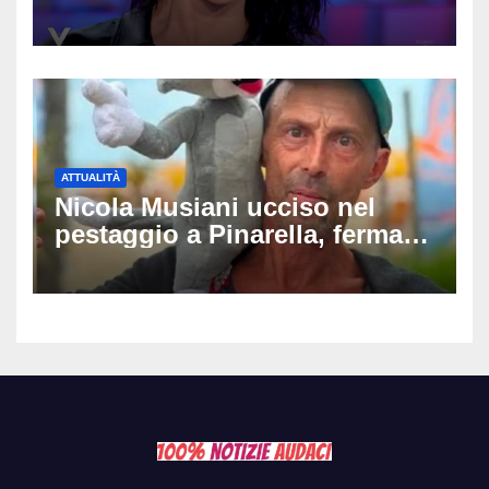
carriera: «Mi chiamano
raccomandata e cagna»
ATTUALITÀ
Nicola Musiani ucciso nel
pestaggio a Pinarella, fermati
quattro giovani: la svolta
dopo video, intercettazioni e
pedinamenti