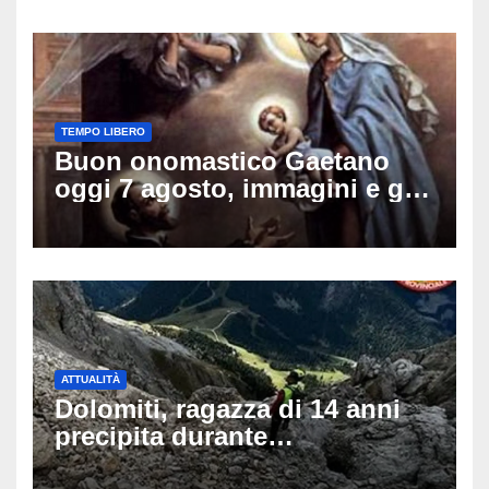
TEMPO LIBERO
Buon onomastico Gaetano
oggi 7 agosto, immagini e gif
di auguri da condividere sui
social
ATTUALITÀ
Dolomiti, ragazza di 14 anni
precipita durante
un’escursione: tragedia sul