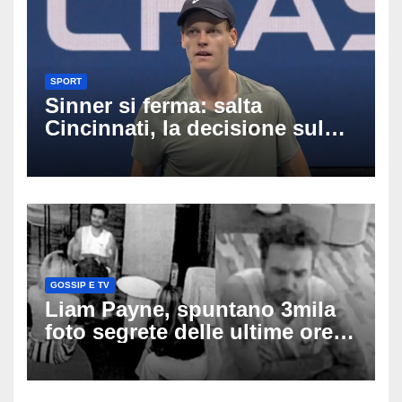
SPORT
Sinner si ferma: salta
Cincinnati, la decisione sul
ginocchio cambia il percorso
verso gli US Open
GOSSIP E TV
Liam Payne, spuntano 3mila
foto segrete delle ultime ore:
cosa è successo prima della
tragica caduta dall’hotel