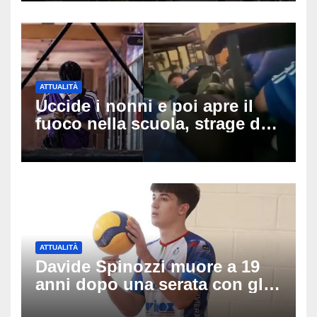
ATTUALITÀ
Uccide i nonni e poi apre il
fuoco nella scuola, strage di
insegnanti: il possibile
movente dietro il massacro in
Thailandia
ATTUALITÀ
Davide Spinozzi muore a 19
anni dopo una serata con gli
amici: il mistero dello