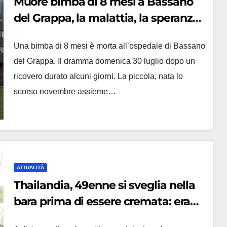
Muore bimba di 8 mesi a Bassano
del Grappa, la malattia, la speranza
e il dramma: disposta autopsia
Una bimba di 8 mesi è morta all’ospedale di Bassano
del Grappa. Il dramma domenica 30 luglio dopo un
ricovero durato alcuni giorni. La piccola, nata lo
scorso novembre assieme…
ATTUALITÀ
Thailandia, 49enne si sveglia nella
bara prima di essere cremata: era
stata dichiarata morta