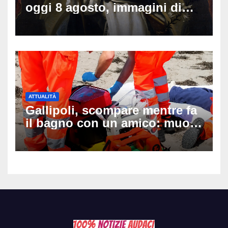
oggi 8 agosto, immagini di
auguri da condividere
ATTUALITÀ
Gallipoli, scompare mentre fa
il bagno con un amico: muore
a 19 anni dopo 45 minuti di
disperati tentativi di
rianimazione