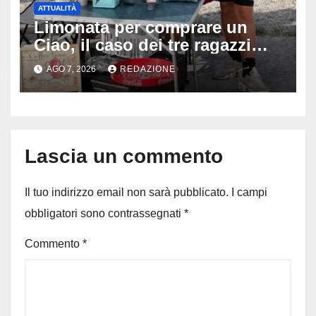
ATTUALITÀ
Limonata per comprare un
Ciao, il caso dei tre ragazzi
divide l’Italia: Fedriga li invita
AGO 7, 2026
REDAZIONE
in Regione, Vannacci li
difende
Lascia un commento
Il tuo indirizzo email non sarà pubblicato.
I campi
obbligatori sono contrassegnati
*
Commento
*