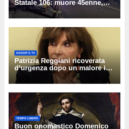
Statale 106: muore 45enne,
coinvolti un’auto, un suv e
una moto
GOSSIP E TV
Patrizia Reggiani ricoverata
d’urgenza dopo un malore in
vacanza: come sta oggi l’ex
Lady Gucci
TEMPO LIBERO
Buon onomastico Domenico