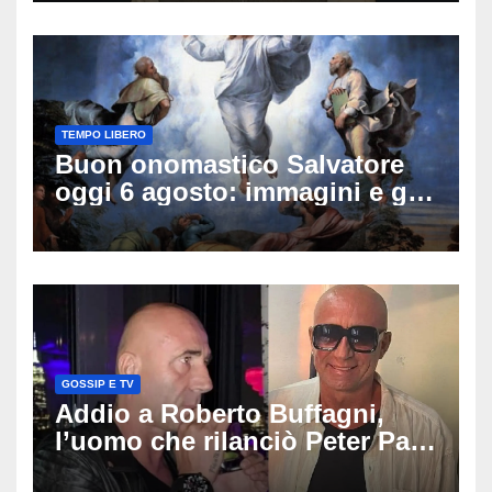
TEMPO LIBERO
Buon onomastico Salvatore
oggi 6 agosto: immagini e gif
di auguri da condividere
GOSSIP E TV
Addio a Roberto Buffagni,
l’uomo che rilanciò Peter Pan
e Villa delle Rose: aveva 59