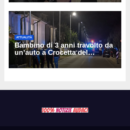
anni
ATTUALITÀ
Bambino di 3 anni travolto da
un’auto a Crocetta del
Montello: è gravissimo,
trasportato in elicottero a
Padova