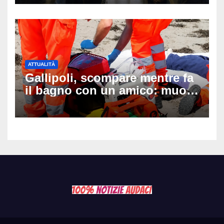
ATTUALITÀ
Gallipoli, scompare mentre fa
il bagno con un amico: muore
a 19 anni dopo 45 minuti di
disperati tentativi di
rianimazione