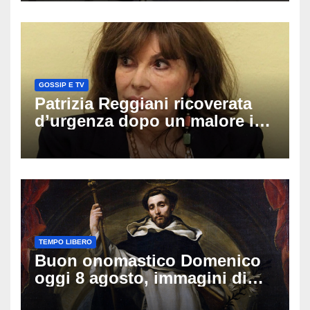
GOSSIP E TV
Patrizia Reggiani ricoverata
d’urgenza dopo un malore in
vacanza: come sta oggi l’ex
Lady Gucci
TEMPO LIBERO
Buon onomastico Domenico
oggi 8 agosto, immagini di
auguri da condividere