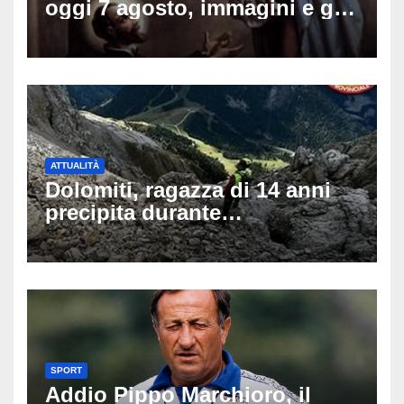
oggi 7 agosto, immagini e gif
di auguri da condividere sui
social
ATTUALITÀ
Dolomiti, ragazza di 14 anni
precipita durante
un’escursione: tragedia sul
Latemar davanti alla famiglia
SPORT
Addio Pippo Marchioro, il