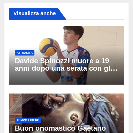
Visualizza anche
ATTUALITÀ
Davide Spinozzi muore a 19
anni dopo una serata con gli
amici: il mistero dello
schianto senza frenata
TEMPO LIBERO
Buon onomastico Gaetano