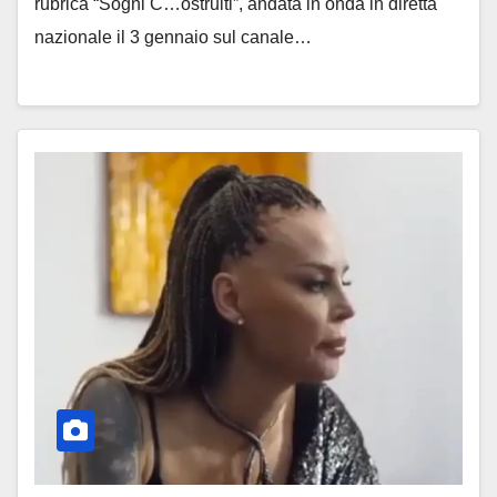
rubrica “Sogni C…ostruiti”, andata in onda in diretta
nazionale il 3 gennaio sul canale…