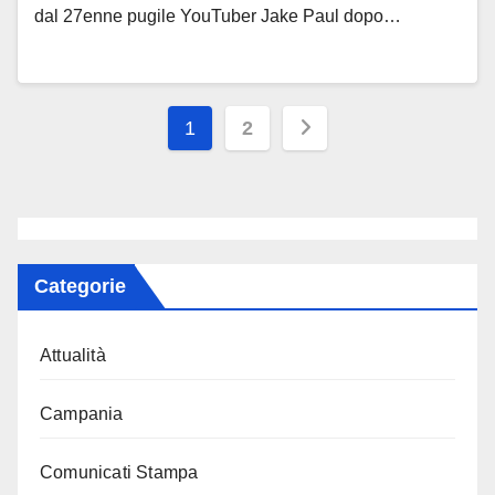
dal 27enne pugile YouTuber Jake Paul dopo…
Paginazione
1
2
degli
articoli
Categorie
Attualità
Campania
Comunicati Stampa