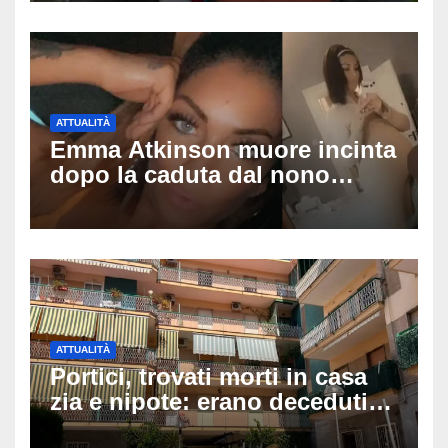
pedinamenti
ATTUALITÀ
Emma Atkinson muore incinta
dopo la caduta dal nono
piano: la figlia nasce 30
minuti dopo e sta bene
ATTUALITÀ
Portici, trovati morti in casa
zia e nipote: erano deceduti
da giorni, il caldo tra le