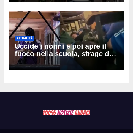
ipotesi al vaglio
ATTUALITÀ
Uccide i nonni e poi apre il
fuoco nella scuola, strage di
insegnanti: il possibile
movente dietro il massacro in
Thailandia