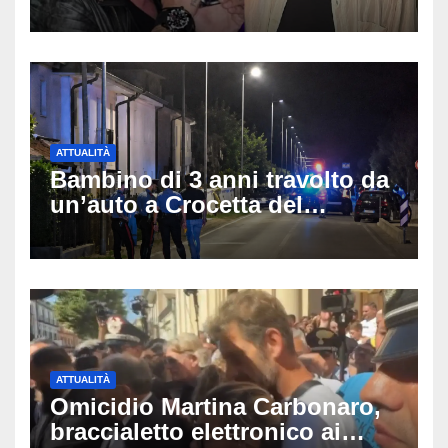
e Villa delle Rose: aveva 59
anni
ATTUALITÀ
Bambino di 3 anni travolto da
un’auto a Crocetta del
Montello: è gravissimo,
trasportato in elicottero a
Padova
ATTUALITÀ
Omicidio Martina Carbonaro,
braccialetto elettronico ai