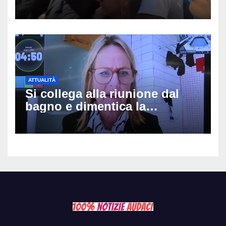
genitori della 14enne: non
potranno avvicinarsi alla
famiglia di Alessio Tucci
ATTUALITÀ
Si collega alla riunione dal
bagno e dimentica la
telecamera accesa: tutti
vedono il bucato, il video
diventa virale