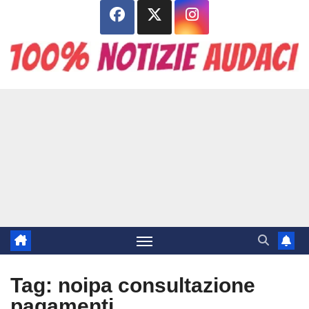
Salta
al
contenuto
Tag:
noipa consultazione
pagamenti