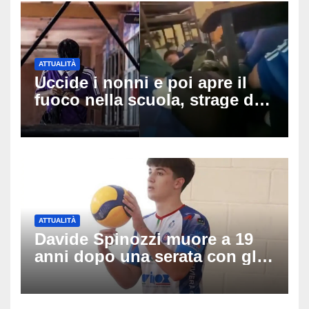
ATTUALITÀ
Uccide i nonni e poi apre il
fuoco nella scuola, strage di
insegnanti: il possibile
movente dietro il massacro in
Thailandia
ATTUALITÀ
Davide Spinozzi muore a 19
anni dopo una serata con gli
amici: il mistero dello
schianto senza frenata