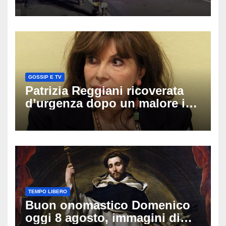
coinvolti un’auto, un suv e
una moto
GOSSIP E TV
Patrizia Reggiani ricoverata
d’urgenza dopo un malore in
vacanza: come sta oggi l’ex
Lady Gucci
TEMPO LIBERO
Buon onomastico Domenico
oggi 8 agosto, immagini di