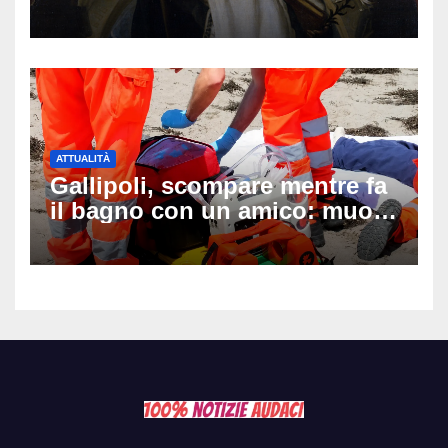
auguri da condividere
ATTUALITÀ
Gallipoli, scompare mentre fa
il bagno con un amico: muore
a 19 anni dopo 45 minuti di
disperati tentativi di
rianimazione