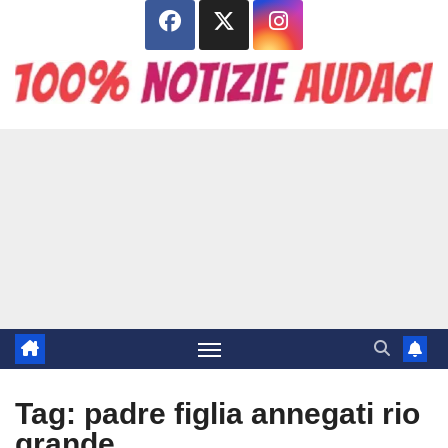
Salta
al
contenuto
Tag:
padre figlia annegati rio
grande