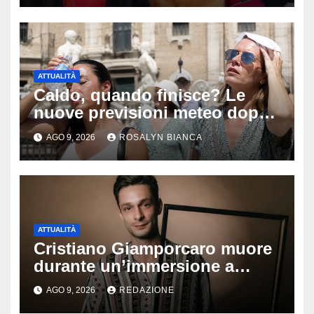
vita e la morte
ATTUALITÀ
Caldo, quando finisce? Le
nuove previsioni meteo dopo
Ferragosto: ecco quando
AGO 9, 2026
ROSALYN BIANCA
potrebbe arrivare la svolta
ATTUALITÀ
Cristiano Giamporcaro muore
durante un’immersione a
Lampedusa: aperta
AGO 9, 2026
REDAZIONE
un’inchiesta per omicidio