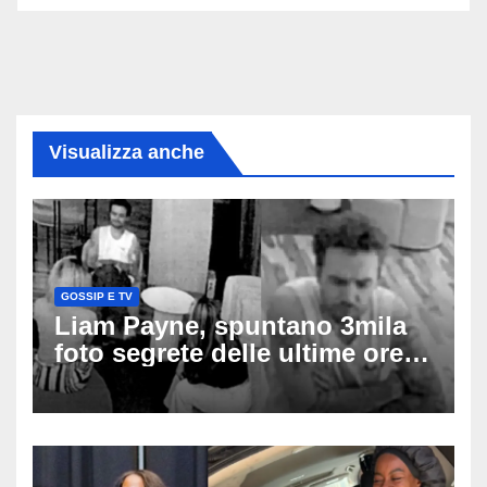
Visualizza anche
GOSSIP E TV
Liam Payne, spuntano 3mila
foto segrete delle ultime ore:
cosa è successo prima della
tragica caduta dall’hotel