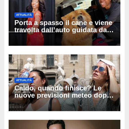
ATTUALITÀ
Porta a spasso il cane e viene
travolta dall’auto guidata da
due bambini di 4 e 6 anni: l’ex
miss Kiara Bowling lotta tra la
vita e la morte
ATTUALITÀ
Caldo, quando finisce? Le
nuove previsioni meteo dopo
Ferragosto: ecco quando
potrebbe arrivare la svolta