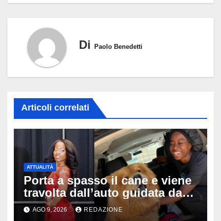
Di
Paolo Benedetti
Articoli correlati
ATTUALITÀ
Porta a spasso il cane e viene
travolta dall’auto guidata da
due bambini di 4 e 6 anni: l’ex
AGO 9, 2026
REDAZIONE
miss Kiara Bowling lotta tra la