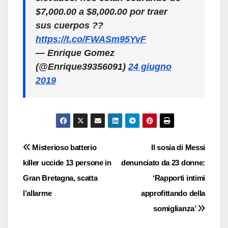
$7,000.00 a $8,000.00 por traer
sus cuerpos ??
https://t.co/FWASm95YvF
— Enrique Gomez
(@Enrique39356091)
24 giugno
2019
Navigazione
Misterioso batterio
Il sosia di Messi
killer uccide 13 persone in
denunciato da 23 donne:
articoli
Gran Bretagna, scatta
‘Rapporti intimi
l’allarme
approfittando della
somiglianza’