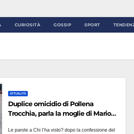
À
CURIOSITÀ
GOSSIP
SPORT
TENDEN
ATTUALITÀ
Duplice omicidio di Pollena
Trocchia, parla la moglie di Mario
Landolfi: ‘Non è un criminale, stavo
Le parole a Chi l’ha visto? dopo la confessione del
cercando di aiutarlo’