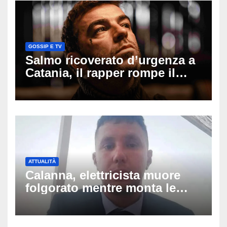
GOSSIP E TV
Salmo ricoverato d’urgenza a
Catania, il rapper rompe il
silenzio dopo la notte in
ospedale: come sta e cosa
succede al tour
ATTUALITÀ
Calanna, elettricista muore
folgorato mentre monta le
luminarie della festa: chi era
Fabio Calabrò e cosa è
successo