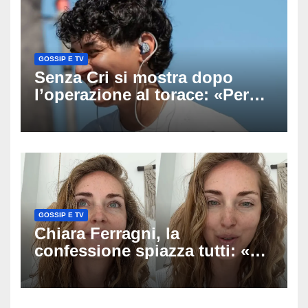
GOSSIP E TV
Senza Cri si mostra dopo
l’operazione al torace: «Per
anni mi sentivo in trappola», il
racconto sul difficile percorso
verso la serenità
GOSSIP E TV
Chiara Ferragni, la
confessione spiazza tutti: «Un
mio ex voleva che mi rifacessi
il seno». Poi svela i ritocchi di
cui si è pentita