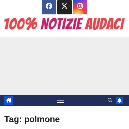
Salta
al
contenuto
Tag:
polmone