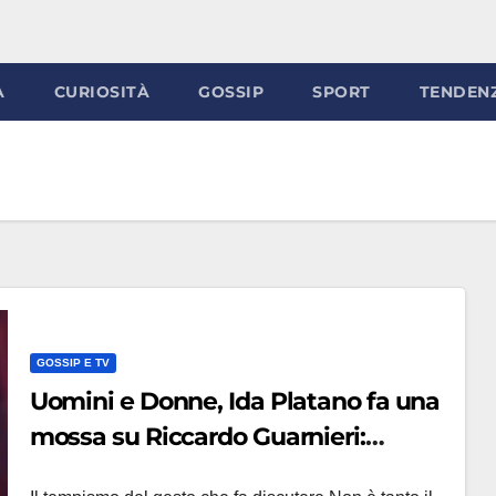
À
CURIOSITÀ
GOSSIP
SPORT
TENDEN
GOSSIP E TV
Uomini e Donne, Ida Platano fa una
mossa su Riccardo Guarnieri:
‘tempismo sospetto’ e fan in tilt