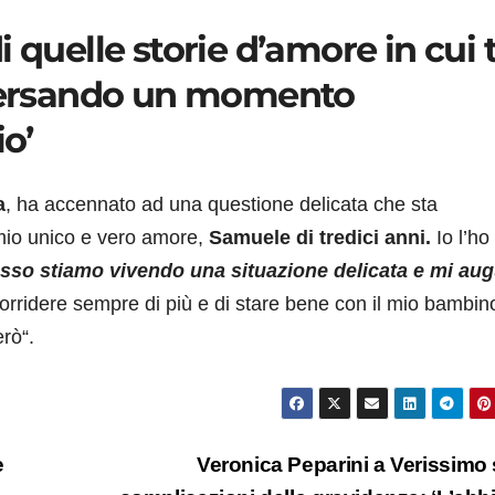
 quelle storie d’amore in cui t
aversando un momento
io’
a
, ha accennato ad una questione delicata che sta
l mio unico e vero amore,
Samuele di tredici anni.
Io l’ho
sso stiamo vivendo una situazione delicata e mi au
rridere sempre di più e di stare bene con il mio bambin
rò“.
e
Veronica Peparini a Verissimo 