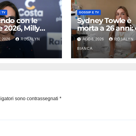
 TV
GOSSIP E TV
ando con le
Sydney Towle è
e 2026, Milly
morta a 26 anni:
cci tenta il
avete dato la for
, 2026
ROSALYN
AGO 6, 2026
ROSALYN
o colpo: tra i
andare avanti»,
bili Ornella Muti
l’ultimo messagg
BIANCA
nica Guerritore
dell’influencer
commuove i fan
ligatori sono contrassegnati
*