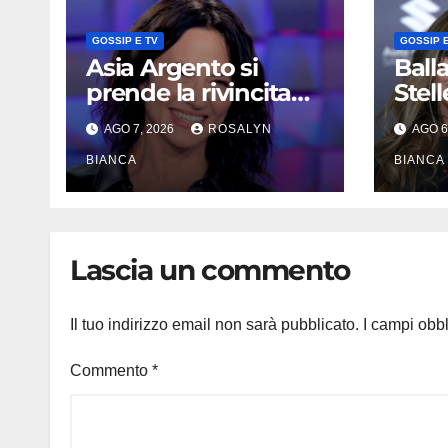
GOSSIP E TV
GOSSIP E
Asia Argento si
Ball
prende la rivincita
Stell
prima del premio
Carlu
AGO 7, 2026
ROSALYN
AGO 6
alla carriera: «Mi
doppi
chiamano
BIANCA
papa
BIANCA
raccomandata e
e Mo
cagna»
Lascia un commento
Il tuo indirizzo email non sarà pubblicato.
I campi obb
Commento
*