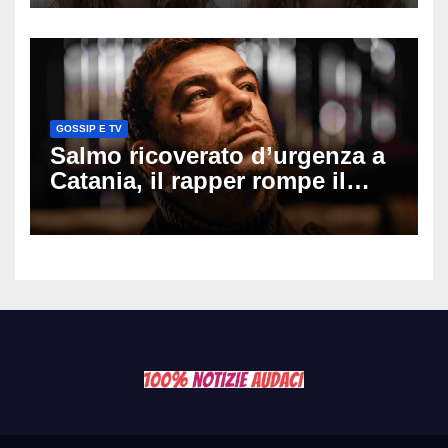
il seno». Poi svela i ritocchi di
cui si è pentita
GOSSIP E TV
Salmo ricoverato d’urgenza a
Catania, il rapper rompe il
silenzio dopo la notte in
ospedale: come sta e cosa
succede al tour