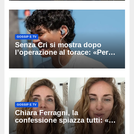
uscito dall’Inps a Grosseto
GOSSIP E TV
Senza Cri si mostra dopo
l’operazione al torace: «Per
anni mi sentivo in trappola», il
racconto sul difficile percorso
verso la serenità
GOSSIP E TV
Chiara Ferragni, la
confessione spiazza tutti: «Un
mio ex voleva che mi rifacessi