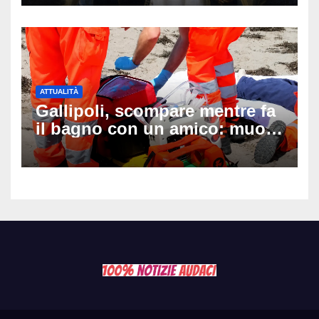
ATTUALITÀ
Gallipoli, scompare mentre fa
il bagno con un amico: muore
a 19 anni dopo 45 minuti di
disperati tentativi di
rianimazione