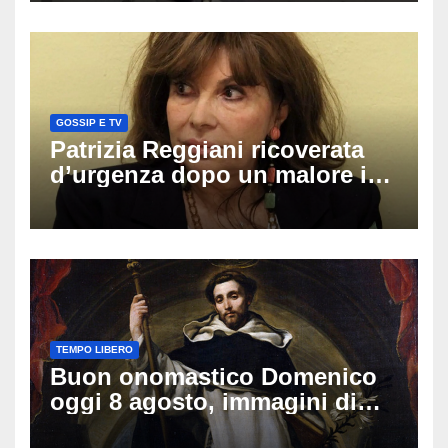
GOSSIP E TV
Patrizia Reggiani ricoverata
d’urgenza dopo un malore in
vacanza: come sta oggi l’ex
Lady Gucci
TEMPO LIBERO
Buon onomastico Domenico
oggi 8 agosto, immagini di
auguri da condividere