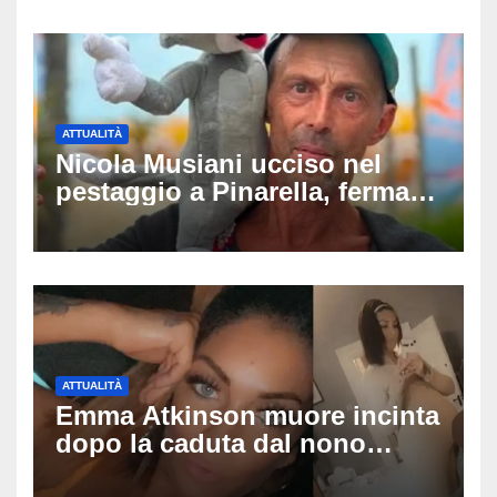
ATTUALITÀ
Nicola Musiani ucciso nel
pestaggio a Pinarella, fermati
quattro giovani: la svolta
dopo video, intercettazioni e
pedinamenti
ATTUALITÀ
Emma Atkinson muore incinta
dopo la caduta dal nono
piano: la figlia nasce 30