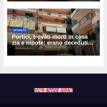
minuti dopo e sta bene
ATTUALITÀ
Portici, trovati morti in casa
zia e nipote: erano deceduti
da giorni, il caldo tra le
ipotesi al vaglio