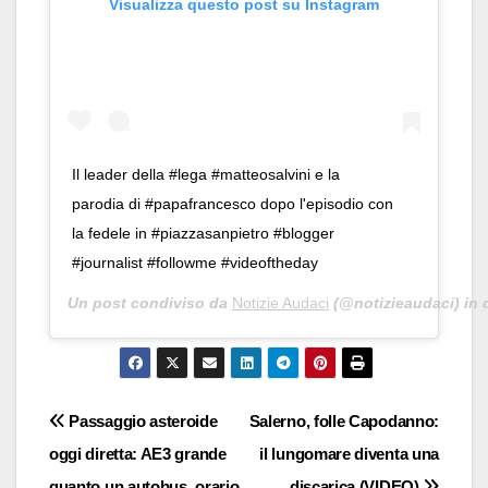
Visualizza questo post su Instagram
Il leader della #lega #matteosalvini e la
parodia di #papafrancesco dopo l'episodio con
la fedele in #piazzasanpietro #blogger
#journalist #followme #videoftheday
Un post condiviso da
Notizie Audaci
(@notizieaudaci) in 
Navigazione
Passaggio asteroide
Salerno, folle Capodanno:
oggi diretta: AE3 grande
il lungomare diventa una
articoli
quanto un autobus, orario
discarica (VIDEO)