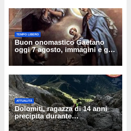
TEMPO LIBERO
Buon onomastico Gaetano
oggi 7 agosto, immagini e gif
di auguri da condividere sui
social
ATTUALITÀ
Dolomiti, ragazza di 14 anni
precipita durante
un’escursione: tragedia sul
Latemar davanti alla famiglia