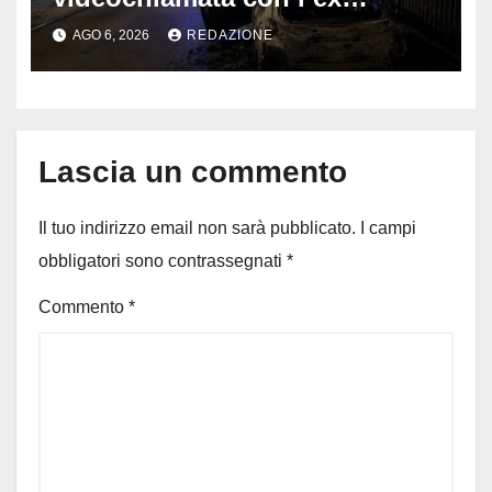
fidanzata e il dramma: 35enne
AGO 6, 2026
REDAZIONE
lotta tra la vita e la morte
Lascia un commento
Il tuo indirizzo email non sarà pubblicato.
I campi
obbligatori sono contrassegnati
*
Commento
*