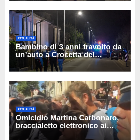
ATTUALITÀ
Bambino di 3 anni travolto da
un’auto a Crocetta del
Montello: è gravissimo,
trasportato in elicottero a
Padova
ATTUALITÀ
Omicidio Martina Carbonaro,
braccialetto elettronico ai
genitori della 14enne: non