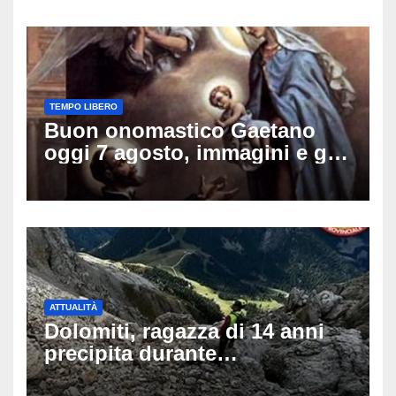
TEMPO LIBERO
Buon onomastico Gaetano
oggi 7 agosto, immagini e gif
di auguri da condividere sui
social
ATTUALITÀ
Dolomiti, ragazza di 14 anni
precipita durante
un’escursione: tragedia sul