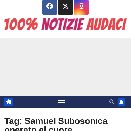
Salta
al
contenuto
Tag:
Samuel Subosonica
operato al cuore