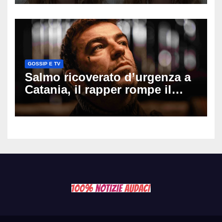
il seno». Poi svela i ritocchi di
cui si è pentita
GOSSIP E TV
Salmo ricoverato d’urgenza a
Catania, il rapper rompe il
silenzio dopo la notte in
ospedale: come sta e cosa
succede al tour