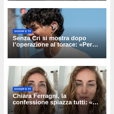
uscito dall’Inps a Grosseto
GOSSIP E TV
Senza Cri si mostra dopo
l’operazione al torace: «Per
anni mi sentivo in trappola», il
racconto sul difficile percorso
verso la serenità
GOSSIP E TV
Chiara Ferragni, la
confessione spiazza tutti: «Un
mio ex voleva che mi rifacessi