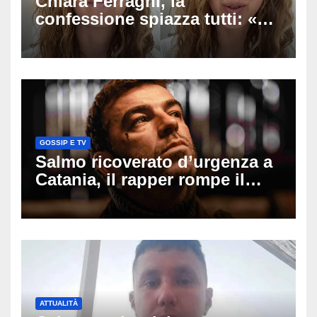
Chiara Ferragni, la
confessione spiazza tutti: «Un
mio ex voleva che mi rifacessi
il seno». Poi svela i ritocchi di
cui si è pentita
GOSSIP E TV
Salmo ricoverato d’urgenza a
Catania, il rapper rompe il
silenzio dopo la notte in
ospedale: come sta e cosa
succede al tour
ATTUALITÀ