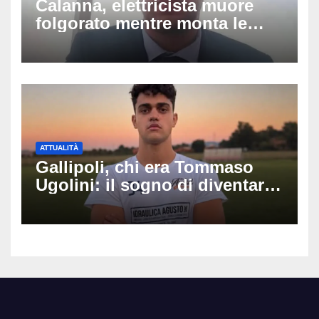
Calanna, elettricista muore
folgorato mentre monta le
luminarie della festa: chi era
Fabio Calabrò e cosa è
successo
ATTUALITÀ
Gallipoli, chi era Tommaso
Ugolini: il sogno di diventare
medico e la fascia da
capitano, il dolore di Bologna
per il 19enne morto in mare