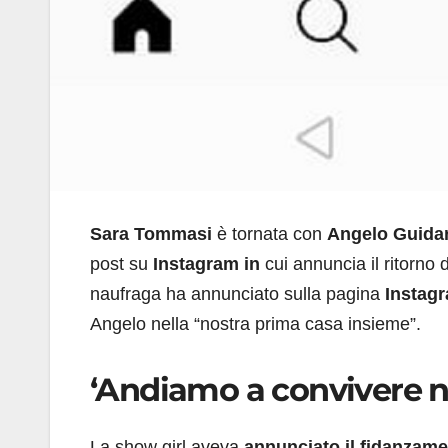
Sara Tommasi
è tornata con
Angelo Guidar
post su
Instagram in
cui annuncia il ritorno
naufraga ha annunciato sulla pagina
Instag
Angelo nella “nostra prima casa insieme”.
‘Andiamo a convivere n
La show girl aveva
annunciato il fidanzame