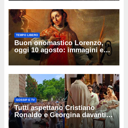
sulle ultime ore
TEMPO LIBERO
Buon onomastico Lorenzo,
oggi 10 agosto: immagini e
gif di auguri da condividere
sui social
GOSSIP E TV
Tutti aspettano Cristiano
Ronaldo e Georgina davanti
alla cattedrale: ma il