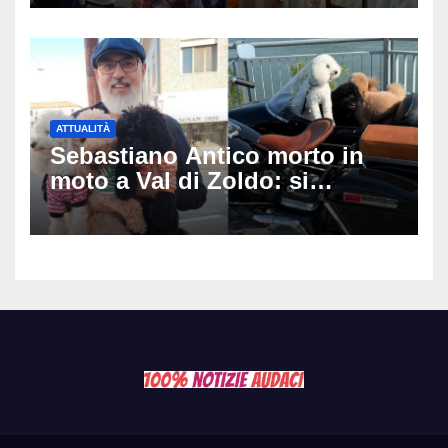
matrimonio era di un’altra
coppia
ATTUALITÀ
Sebastiano Antico morto in
moto a Val di Zoldo: si
schianta con il sidecar, salvi i
due cagnolini