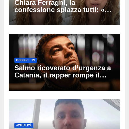
Chiara Ferragni, la
confessione spiazza tutti: «Un
mio ex voleva che mi rifacessi
il seno». Poi svela i ritocchi di
cui si è pentita
GOSSIP E TV
Salmo ricoverato d’urgenza a
Catania, il rapper rompe il
silenzio dopo la notte in
ospedale: come sta e cosa
succede al tour
ATTUALITÀ