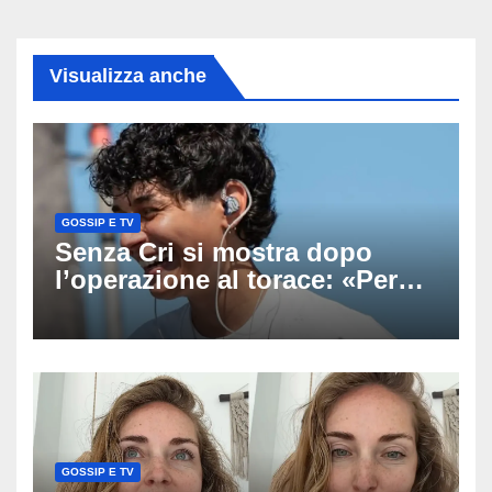
Visualizza anche
GOSSIP E TV
Senza Cri si mostra dopo
l’operazione al torace: «Per
anni mi sentivo in trappola», il
racconto sul difficile percorso
verso la serenità
GOSSIP E TV