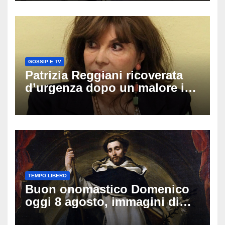
GOSSIP E TV
Patrizia Reggiani ricoverata
d’urgenza dopo un malore in
vacanza: come sta oggi l’ex
Lady Gucci
TEMPO LIBERO
Buon onomastico Domenico
oggi 8 agosto, immagini di
auguri da condividere