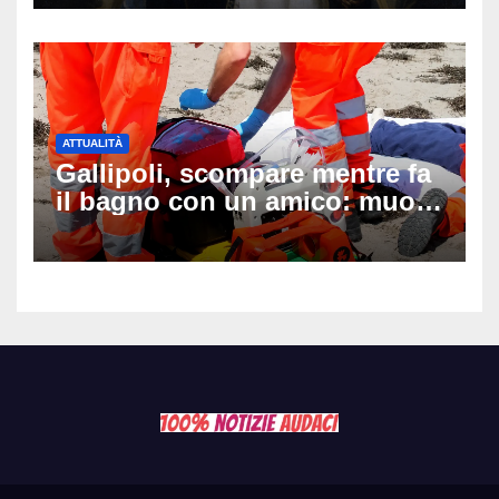
ATTUALITÀ
Gallipoli, scompare mentre fa
il bagno con un amico: muore
a 19 anni dopo 45 minuti di
disperati tentativi di
rianimazione