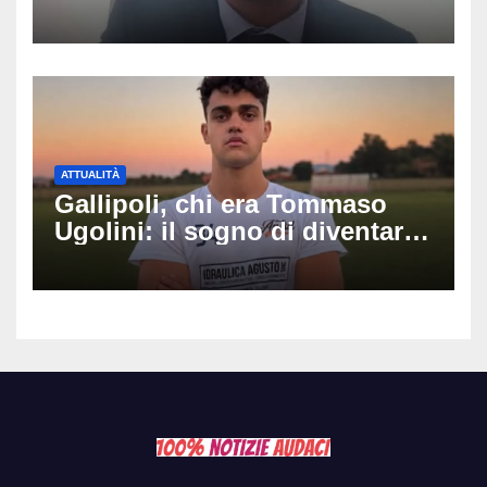
luminarie della festa: chi era
Fabio Calabrò e cosa è
successo
ATTUALITÀ
Gallipoli, chi era Tommaso
Ugolini: il sogno di diventare
medico e la fascia da
capitano, il dolore di Bologna
per il 19enne morto in mare