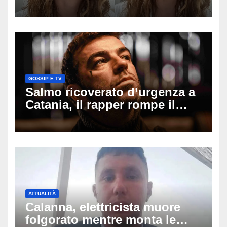
mio ex voleva che mi rifacessi
il seno». Poi svela i ritocchi di
cui si è pentita
GOSSIP E TV
Salmo ricoverato d’urgenza a
Catania, il rapper rompe il
silenzio dopo la notte in
ospedale: come sta e cosa
succede al tour
ATTUALITÀ
Calanna, elettricista muore
folgorato mentre monta le