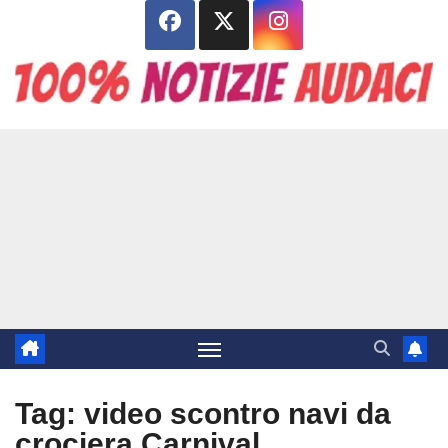
Salta
al
contenuto
Tag:
video scontro navi da
crociera Carnival