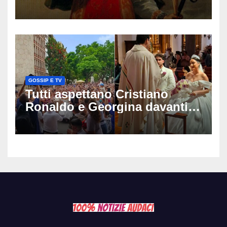
gif di auguri da condividere
sui social
GOSSIP E TV
Tutti aspettano Cristiano
Ronaldo e Georgina davanti
alla cattedrale: ma il
matrimonio era di un’altra
coppia