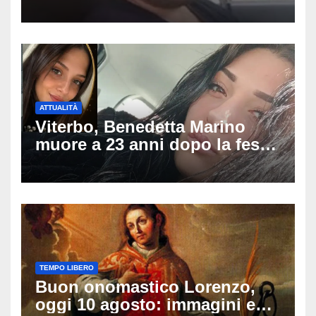
pestato a Sangineto, muore a
34 anni e lascia 4 figli
ATTUALITÀ
Viterbo, Benedetta Marino
muore a 23 anni dopo la festa
di compleanno: trovata senza
vita nell’ex consorzio, è giallo
sulle ultime ore
TEMPO LIBERO
Buon onomastico Lorenzo,
oggi 10 agosto: immagini e