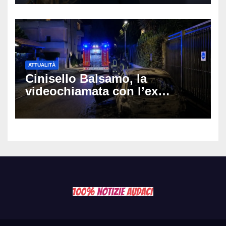
Muti e Monica Guerritore
ATTUALITÀ
Cinisello Balsamo, la
videochiamata con l’ex
fidanzata e il dramma: 35enne
lotta tra la vita e la morte