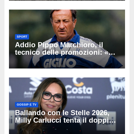
SPORT
Addio Pippo Marchioro, il
tecnico delle promozioni: «Ha
scritto pagine indimenticabili
del nostro calcio»
GOSSIP E TV
Ballando con le Stelle 2026,
Milly Carlucci tenta il doppio
colpo: tra i papabili Ornella