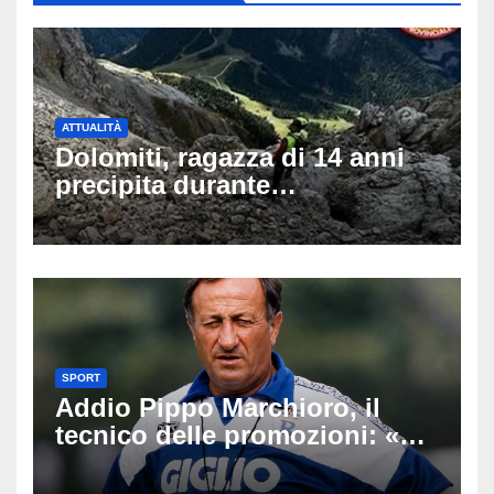
ATTUALITÀ
Dolomiti, ragazza di 14 anni
precipita durante
un’escursione: tragedia sul
Latemar davanti alla famiglia
SPORT
Addio Pippo Marchioro, il
tecnico delle promozioni: «Ha
scritto pagine indimenticabili
del nostro calcio»