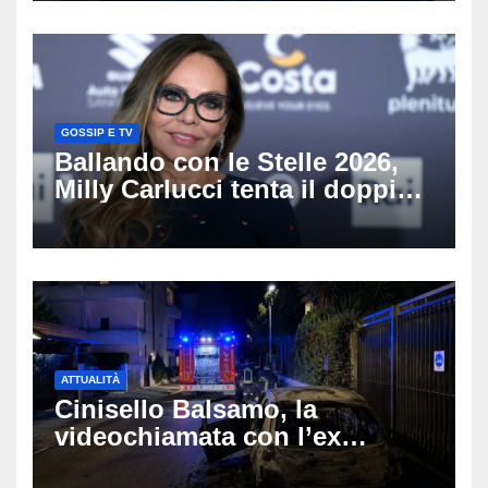
GOSSIP E TV
Ballando con le Stelle 2026,
Milly Carlucci tenta il doppio
colpo: tra i papabili Ornella
Muti e Monica Guerritore
ATTUALITÀ
Cinisello Balsamo, la
videochiamata con l’ex
fidanzata e il dramma: 35enne