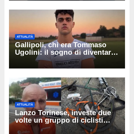
successo
ATTUALITÀ
Gallipoli, chi era Tommaso
Ugolini: il sogno di diventare
medico e la fascia da
capitano, il dolore di Bologna
per il 19enne morto in mare
ATTUALITÀ
Lanzo Torinese, investe due
volte un gruppo di ciclisti
dopo una lite: arrestato