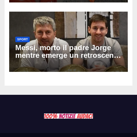
73enne, il racconto choc di un
ferito
SPORT
Messi, morto il padre Jorge
mentre emerge un retroscena
choc: le minacce di morte al
fuoriclasse durante i Mondiali