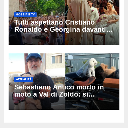
GOSSIP E TV
Tutti aspettano Cristiano
Ronaldo e Georgina davanti
alla cattedrale: ma il
matrimonio era di un’altra
coppia
ATTUALITÀ
Sebastiano Antico morto in
moto a Val di Zoldo: si
schianta con il sidecar, salvi i
due cagnolini