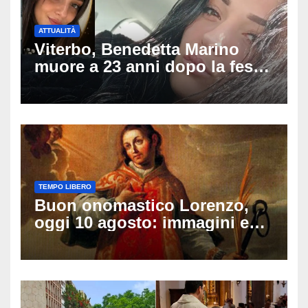
ATTUALITÀ
Viterbo, Benedetta Marino
muore a 23 anni dopo la festa
di compleanno: trovata senza
vita nell’ex consorzio, è giallo
sulle ultime ore
TEMPO LIBERO
Buon onomastico Lorenzo,
oggi 10 agosto: immagini e
gif di auguri da condividere
sui social