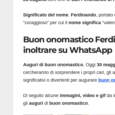
Significato del nome
.
Ferdinando
, portato 
“coraggioso” per cui il
nome significa
“valent
Buon onomastico Ferd
inoltrare su WhatsApp
Auguri di buon onomastico
. Oggi
30 magg
cercheranno di sorprendere i propri cari, gli a
significativi o divertenti per augurare
buon o
Di seguito alcune
immagini, video e gif
da i
gli
auguri
di
buon onomastico
.