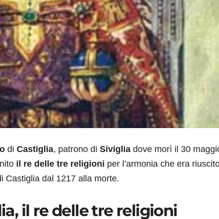
do
di
Castiglia
, patrono di
Siviglia
dove morì il 30 maggi
inito
il re delle tre religioni
per l’armonia che era riuscit
di Castiglia dal 1217 alla morte.
a, il re delle tre religioni