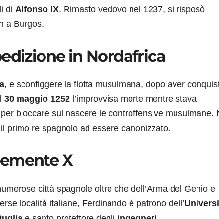
i di
Alfonso IX
. Rimasto vedovo nel 1237, si risposò
n a Burgos.
edizione in Nordafrica
a
, e sconfiggere la flotta musulmana, dopo aver conquis
Il
30 maggio 1252
l’improvvisa morte mentre stava
per bloccare sul nascere le controffensive musulmane. 
o il primo re spagnolo ad essere canonizzato.
lemente X
numerose città spagnole oltre che dell’Arma del Genio e
rse località italiane, Ferdinando è patrono dell’
Universi
Puglia
e santo protettore degli
ingegneri
.