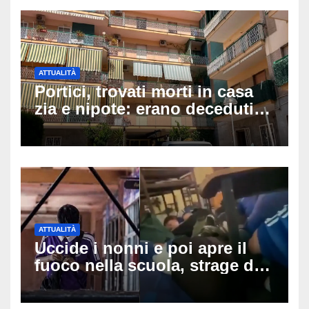
ATTUALITÀ
Portici, trovati morti in casa
zia e nipote: erano deceduti
da giorni, il caldo tra le
ipotesi al vaglio
ATTUALITÀ
Uccide i nonni e poi apre il
fuoco nella scuola, strage di
insegnanti: il possibile
movente dietro il massacro in