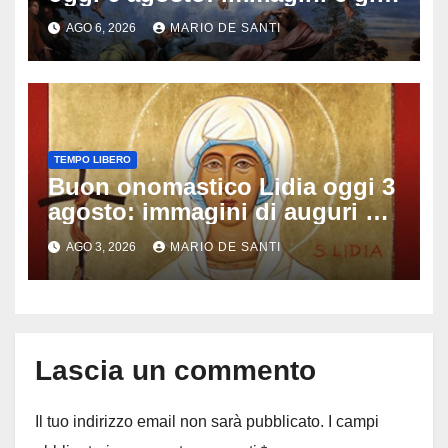
di auguri da condividere
AGO 6, 2026
MARIO DE SANTI
TEMPO LIBERO
Buon onomastico Lidia oggi 3
agosto: immagini di auguri da
condividere
AGO 3, 2026
MARIO DE SANTI
Lascia un commento
Il tuo indirizzo email non sarà pubblicato.
I campi