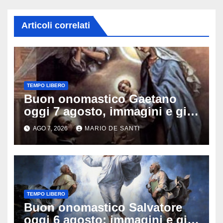
Articoli correlati
TEMPO LIBERO
Buon onomastico Gaetano
oggi 7 agosto, immagini e gif
di auguri da condividere sui
AGO 7, 2026
MARIO DE SANTI
social
TEMPO LIBERO
Buon onomastico Salvatore
oggi 6 agosto: immagini e gif