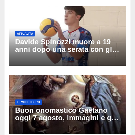
Thailandia
ATTUALITÀ
Davide Spinozzi muore a 19
anni dopo una serata con gli
amici: il mistero dello
schianto senza frenata
TEMPO LIBERO
Buon onomastico Gaetano
oggi 7 agosto, immagini e gif
di auguri da condividere sui
social