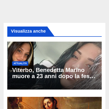
Visualizza anche
ATTUALITÀ
Viterbo, Benedetta Marino
muore a 23 anni dopo la festa
di compleanno: trovata senza
vita nell’ex consorzio, è giallo
sulle ultime ore