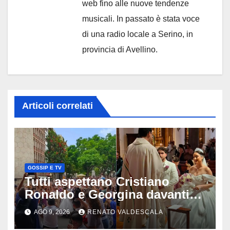
web fino alle nuove tendenze
musicali. In passato è stata voce
di una radio locale a Serino, in
provincia di Avellino.
Articoli correlati
GOSSIP E TV
Tutti aspettano Cristiano
Ronaldo e Georgina davanti
alla cattedrale: ma il
AGO 9, 2026
RENATO VALDESCALA
matrimonio era di un’altra