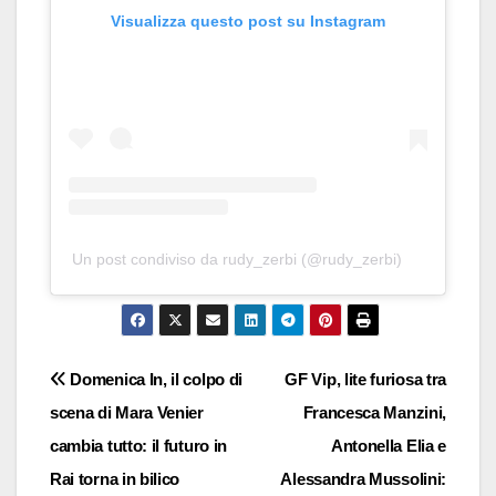
Visualizza questo post su Instagram
Un post condiviso da rudy_zerbi (@rudy_zerbi)
Navigazione
Domenica In, il colpo di
GF Vip, lite furiosa tra
scena di Mara Venier
Francesca Manzini,
articoli
cambia tutto: il futuro in
Antonella Elia e
Rai torna in bilico
Alessandra Mussolini: