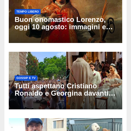
TEMPO LIBERO
Buon onomastico Lorenzo,
oggi 10 agosto: immagini e
gif di auguri da condividere
sui social
GOSSIP E TV
Tutti aspettano Cristiano
Ronaldo e Georgina davanti
alla cattedrale: ma il
matrimonio era di un’altra
coppia