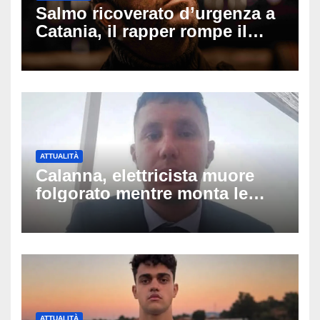
Salmo ricoverato d’urgenza a
Catania, il rapper rompe il
silenzio dopo la notte in
ospedale: come sta e cosa
succede al tour
ATTUALITÀ
Calanna, elettricista muore
folgorato mentre monta le
luminarie della festa: chi era
Fabio Calabrò e cosa è
successo
ATTUALITÀ