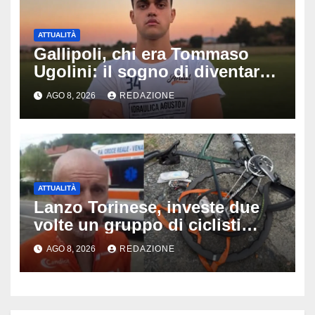
ATTUALITÀ
Gallipoli, chi era Tommaso
Ugolini: il sogno di diventare
medico e la fascia da
AGO 8, 2026
REDAZIONE
capitano, il dolore di Bologna
per il 19enne morto in mare
ATTUALITÀ
Lanzo Torinese, investe due
volte un gruppo di ciclisti
dopo una lite: arrestato
AGO 8, 2026
REDAZIONE
73enne, il racconto choc di un
ferito