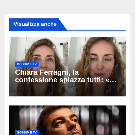
Visualizza anche
GOSSIP E TV
Chiara Ferragni, la
confessione spiazza tutti: «Un
mio ex voleva che mi rifacessi
il seno». Poi svela i ritocchi di
cui si è pentita
GOSSIP E TV