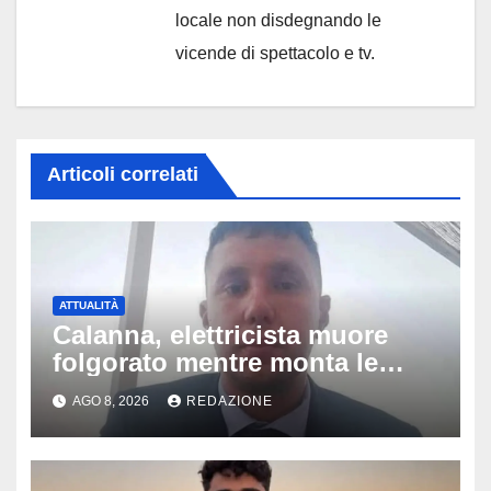
locale non disdegnando le
vicende di spettacolo e tv.
Articoli correlati
ATTUALITÀ
Calanna, elettricista muore
folgorato mentre monta le
luminarie della festa: chi era
AGO 8, 2026
REDAZIONE
Fabio Calabrò e cosa è
successo