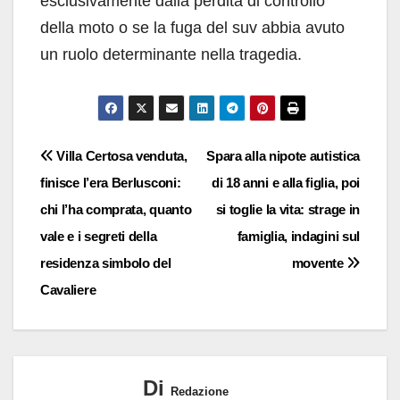
esclusivamente dalla perdita di controllo
della moto o se la fuga del suv abbia avuto
un ruolo determinante nella tragedia.
Navigazione
Villa Certosa venduta,
Spara alla nipote autistica
finisce l’era Berlusconi:
di 18 anni e alla figlia, poi
articoli
chi l’ha comprata, quanto
si toglie la vita: strage in
vale e i segreti della
famiglia, indagini sul
residenza simbolo del
movente
Cavaliere
Di
Redazione