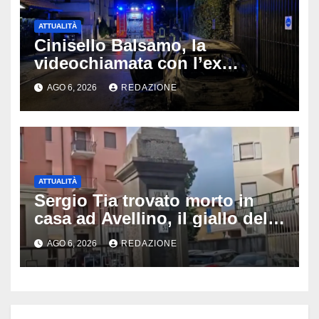
ATTUALITÀ
Cinisello Balsamo, la
videochiamata con l’ex
fidanzata e il dramma: 35enne
AGO 6, 2026
REDAZIONE
lotta tra la vita e la morte
ATTUALITÀ
Sergio Tia trovato morto in
casa ad Avellino, il giallo della
porta socchiusa: disposta
AGO 6, 2026
REDAZIONE
l’autopsia