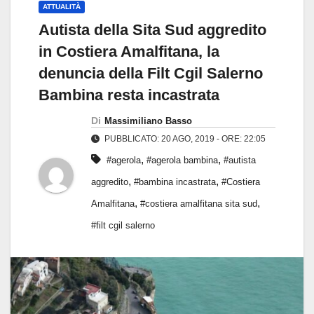
ATTUALITÀ
Autista della Sita Sud aggredito
in Costiera Amalfitana, la
denuncia della Filt Cgil Salerno
Bambina resta incastrata
Di
Massimiliano Basso
PUBBLICATO: 20 AGO, 2019 - ORE: 22:05
,
,
#agerola
#agerola bambina
#autista
,
,
aggredito
#bambina incastrata
#Costiera
,
,
Amalfitana
#costiera amalfitana sita sud
#filt cgil salerno