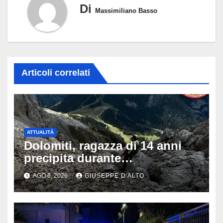
Di
Massimiliano Basso
Articoli correlati
ATTUALITÀ
Dolomiti, ragazza di 14 anni
precipita durante
un’escursione: tragedia sul
AGO 6, 2026
GIUSEPPE D'ALTO
Latemar davanti alla famiglia