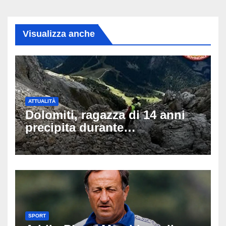
Visualizza anche
ATTUALITÀ
Dolomiti, ragazza di 14 anni
precipita durante
un’escursione: tragedia sul
Latemar davanti alla famiglia
SPORT