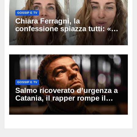
GOSSIP E TV
Chiara Ferragni, la
confessione spiazza tutti: «Un
mio ex voleva che mi rifacessi
il seno». Poi svela i ritocchi di
cui si è pentita
GOSSIP E TV
Salmo ricoverato d’urgenza a
Catania, il rapper rompe il
silenzio dopo la notte in
ospedale: come sta e cosa
succede al tour