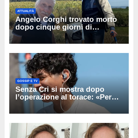
ATTUALITÀ
Angelo Corghi trovato morto
dopo cinque giorni di
ricerche: il giallo dell’80enne
scomparso dopo essere
uscito dall’Inps a Grosseto
GOSSIP E TV
Senza Cri si mostra dopo
l’operazione al torace: «Per
anni mi sentivo in trappola», il
racconto sul difficile percorso
verso la serenità