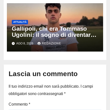
ATTUALITÀ
Gallipoli, chi era Tommaso
Ugolini: il sogno di diventare
medico e la fascia da
AGO 8, 2026
REDAZIONE
capitano, il dolore di Bologna
per il 19enne morto in mare
Lascia un commento
Il tuo indirizzo email non sarà pubblicato.
I campi
obbligatori sono contrassegnati
*
Commento
*