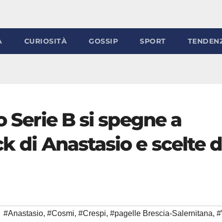
À
CURIOSITÀ
GOSSIP
SPORT
TENDEN
o Serie B si spegne a
k di Anastasio e scelte d
#Anastasio
,
#Cosmi
,
#Crespi
,
#pagelle Brescia-Salernitana
,
#