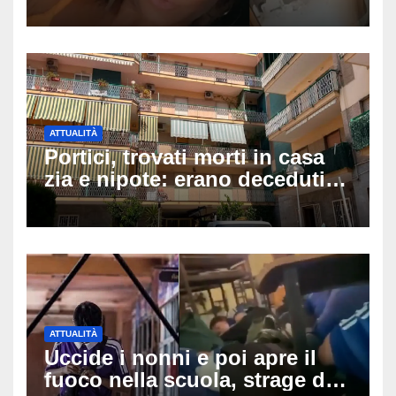
piano: la figlia nasce 30
minuti dopo e sta bene
ATTUALITÀ
Portici, trovati morti in casa
zia e nipote: erano deceduti
da giorni, il caldo tra le
ipotesi al vaglio
ATTUALITÀ
Uccide i nonni e poi apre il
fuoco nella scuola, strage di