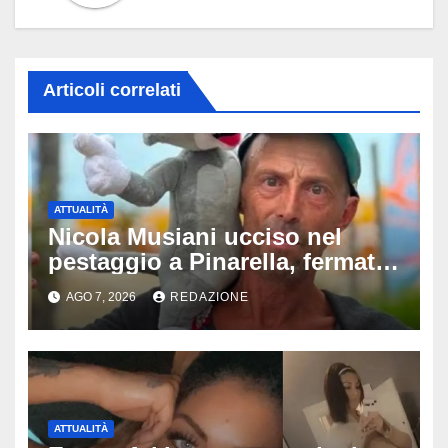
Articoli correlati
ATTUALITÀ
Nicola Musiani ucciso nel
pestaggio a Pinarella, fermati
quattro giovani: la svolta
AGO 7, 2026
REDAZIONE
dopo video, intercettazioni e
pedinamenti
ATTUALITÀ