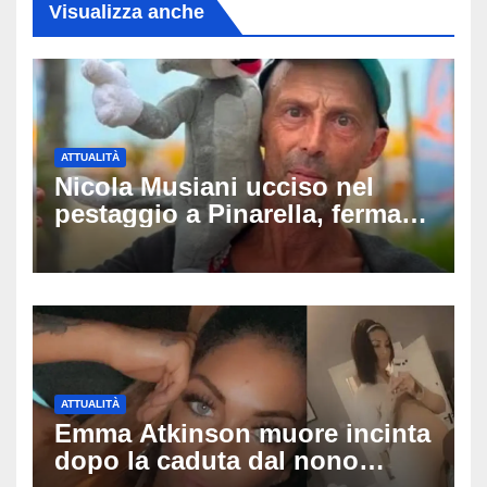
Visualizza anche
ATTUALITÀ
Nicola Musiani ucciso nel
pestaggio a Pinarella, fermati
quattro giovani: la svolta
dopo video, intercettazioni e
pedinamenti
ATTUALITÀ
Emma Atkinson muore incinta
dopo la caduta dal nono