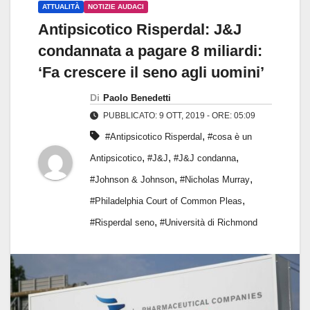
ATTUALITÀ
NOTIZIE AUDACI
Antipsicotico Risperdal: J&J
condannata a pagare 8 miliardi:
‘Fa crescere il seno agli uomini’
Di
Paolo Benedetti
PUBBLICATO: 9 OTT, 2019 - ORE: 05:09
,
#Antipsicotico Risperdal
#cosa è un
,
,
,
Antipsicotico
#J&J
#J&J condanna
,
,
#Johnson & Johnson
#Nicholas Murray
,
#Philadelphia Court of Common Pleas
,
#Risperdal seno
#Università di Richmond