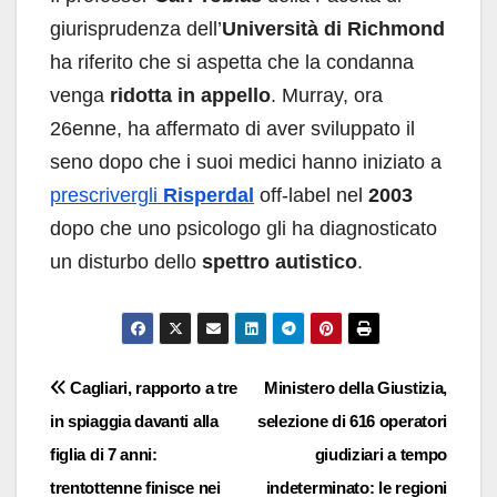
giurisprudenza dell’
Università di Richmond
ha riferito che si aspetta che la condanna
venga
ridotta in appello
. Murray, ora
26enne, ha affermato di aver sviluppato il
seno dopo che i suoi medici hanno iniziato a
prescrivergli
Risperdal
off-label nel
2003
dopo che uno psicologo gli ha diagnosticato
un disturbo dello
spettro autistico
.
Navigazione
Cagliari, rapporto a tre
Ministero della Giustizia,
in spiaggia davanti alla
selezione di 616 operatori
articoli
figlia di 7 anni:
giudiziari a tempo
trentottenne finisce nei
indeterminato: le regioni