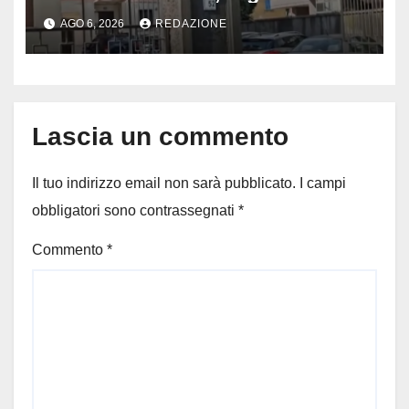
porta socchiusa: disposta
AGO 6, 2026
REDAZIONE
l’autopsia
Lascia un commento
Il tuo indirizzo email non sarà pubblicato.
I campi
obbligatori sono contrassegnati
*
Commento
*