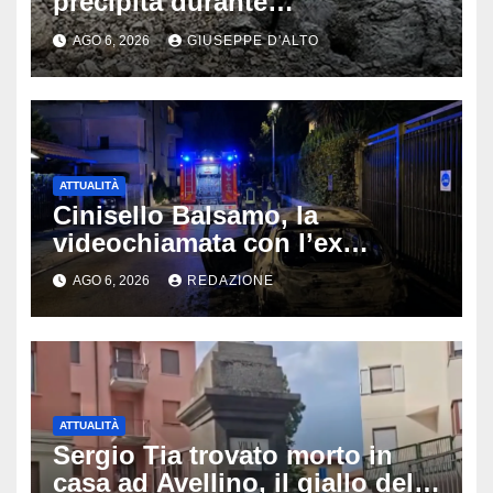
precipita durante
un’escursione: tragedia sul
AGO 6, 2026
GIUSEPPE D'ALTO
Latemar davanti alla famiglia
ATTUALITÀ
Cinisello Balsamo, la
videochiamata con l’ex
fidanzata e il dramma: 35enne
AGO 6, 2026
REDAZIONE
lotta tra la vita e la morte
ATTUALITÀ
Sergio Tia trovato morto in
casa ad Avellino, il giallo della