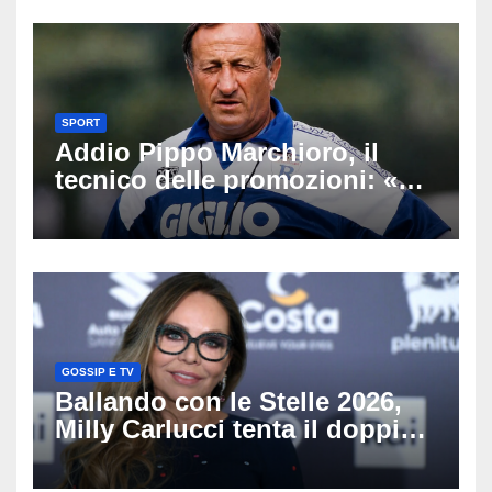
SPORT
Addio Pippo Marchioro, il
tecnico delle promozioni: «Ha
scritto pagine indimenticabili
del nostro calcio»
GOSSIP E TV
Ballando con le Stelle 2026,
Milly Carlucci tenta il doppio
colpo: tra i papabili Ornella
Muti e Monica Guerritore